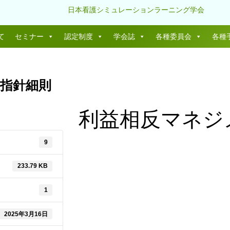
日本看護シミュレーションラーニング学会
て
セミナー
認定制度
学会誌
各種委員会
各種
指針細則
利益相反マネジ
9
233.79 KB
1
2025年3月16日