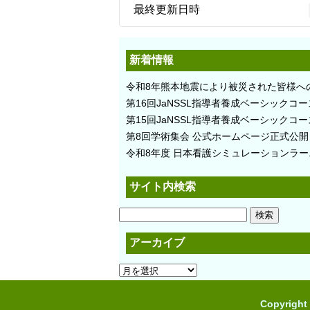
最終更新日時
新着情報
令和8年熊本地震により被災された皆様へ
第16回JaNSSL指導者養成ベーシック
第15回JaNSSL指導者養成ベーシックコ
第8回学術集会 公式ホームページ正式公開
令和8年度 日本看護シミュレーションラー
サイト内検索
検
索:
アーカイブ
ア
ー
カ
Copyright 