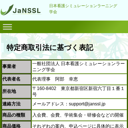
日本看護シミュレーションラーニング
学会
特定商取引法に基づく表記
一般社団法人 日本看護シミュレーションラー
事業者
ニング学会
代表者名
代表理事 阿部 幸恵
〒160-8402 東京都新宿区新宿六丁目１番１
所在地
号
連絡方法
メールアドレス：support@janssl.jp
商品の種類
入会費、会費、学術集会・研修会などの開催
商品価格
それぞれの案内、申込ページに具体的に表示