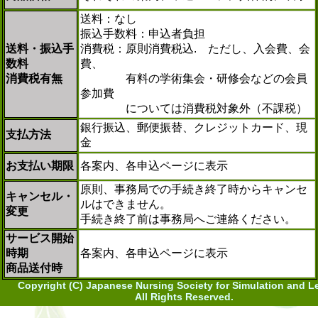
送料：なし
振込手数料：申込者負担
送料・振込手
消費税：原則消費税込. ただし、入会費、会
数料
費、
消費税有無
有料の学術集会・研修会などの会員
参加費
については消費税対象外（不課税）
銀行振込、郵便振替、クレジットカード、現
支払方法
金
お支払い期限
各案内、各申込ページに表示
原則、事務局での手続き終了時からキャンセ
キャンセル・
ルはできません。
変更
手続き終了前は事務局へご連絡ください。
サービス開始
時期
各案内、各申込ページに表示
商品送付時
Copyright (C) Japanese Nursing Society for Simulation and L
All Rights Reserved.