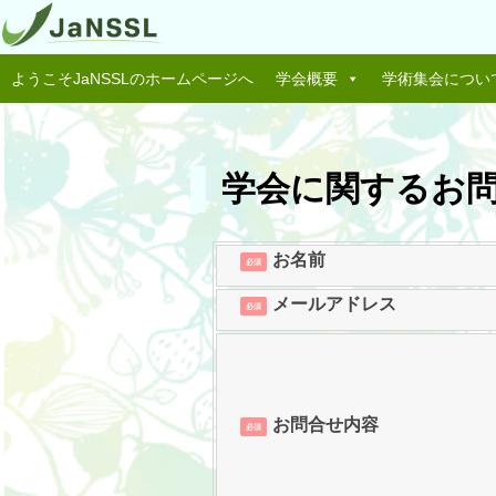
ようこそJaNSSLのホームページへ
学会概要
学術集会につい
学会に関するお
お名前
必須
メールアドレス
必須
お問合せ内容
必須