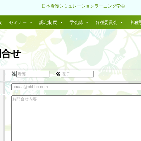
日本看護シミュレーションラーニング学会
て
セミナー
認定制度
学会誌
各種委員会
各種
問合せ
姓
名