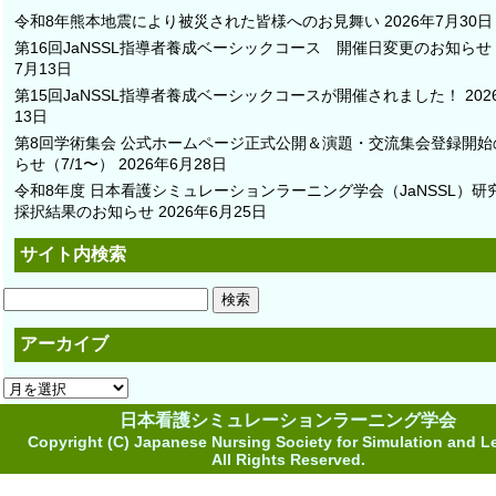
令和8年熊本地震により被災された皆様へのお見舞い
2026年7月30日
第16回JaNSSL指導者養成ベーシックコース 開催日変更のお知らせ
7月13日
第15回JaNSSL指導者養成ベーシックコースが開催されました！
20
13日
第8回学術集会 公式ホームページ正式公開＆演題・交流集会登録開始
らせ（7/1〜）
2026年6月28日
令和8年度 日本看護シミュレーションラーニング学会（JaNSSL）研
採択結果のお知らせ
2026年6月25日
サイト内検索
検
索:
アーカイブ
ア
ー
日本看護シミュレーションラーニング学会
カ
Copyright (C) Japanese Nursing Society for Simulation and L
イ
All Rights Reserved.
ブ